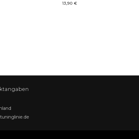
13,90 €
ktangaben
hland
tuninglinie.de