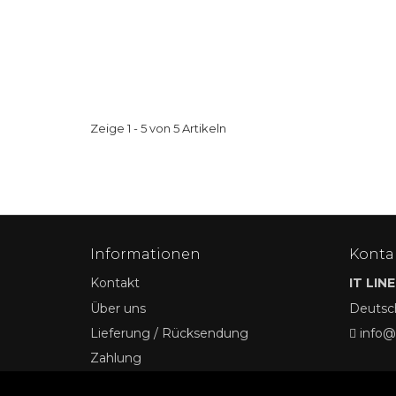
Zeige 1 - 5 von 5 Artikeln
Informationen
Konta
Kontakt
IT LINE
Über uns
Deutsc
Lieferung / Rücksendung
info@
Zahlung
Sicherheit und Privatsphäre