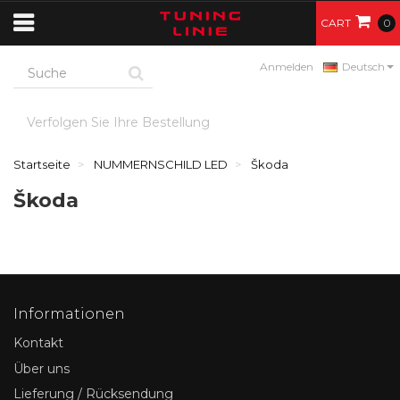
CART
0
Anmelden
Deutsch
Verfolgen Sie Ihre Bestellung
Startseite
NUMMERNSCHILD LED
Škoda
Škoda
Informationen
Kontakt
Über uns
Lieferung / Rücksendung