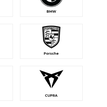
BMW
Porsche
CUPRA