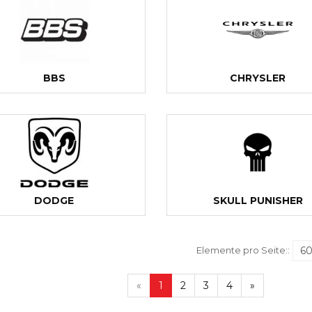
BBS
CHRYSLER
DODGE
SKULL PUNISHER
Elemente pro Seite::
«
1
2
3
4
»