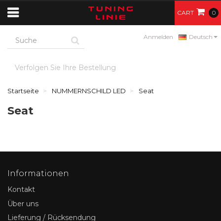
CART
0
Anmelden
Deutsch
Verfolgen Sie Ihre Bestellung
Startseite
NUMMERNSCHILD LED
Seat
Seat
Informationen
Kontakt
Über uns
Lieferung / Rücksendung